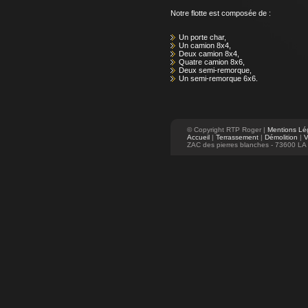
Notre flotte est composée de :
Un porte char,
Un camion 8x4,
Deux camion 8x4,
Quatre camion 8x6,
Deux semi-remorque,
Un semi-remorque 6x6.
© Copyright RTP Roger |
Mentions Lé
Accueil
|
Terrassement
|
Démolition
|
ZAC des pierres blanches - 73600 LA